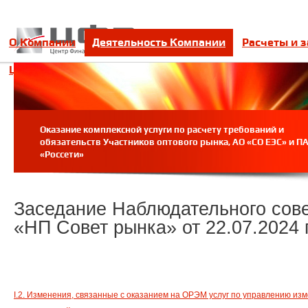
О Компании
Деятельность Компании
Расчеты и 
Цифровое взаимодействие
Контакты
Оказание комплексной услуги по расчету требований и
обязательств Участников оптового рынка, АО «СО ЕЭС» и П
«Россети»
Заседание Наблюдательного сов
«НП Совет рынка» от 22.07.2024 г
I.2. Изменения, связанные с оказанием на ОРЭМ услуг по управлению и