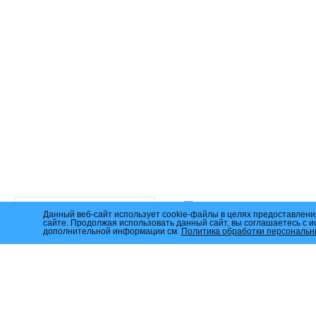
Данный веб-сайт использует cookie-файлы в целях предоставлени
сайте. Продолжая использовать данный сайт, вы соглашаетесь с 
дополнительной информации см.
Политика обработки персональн
АО «ЦФР» 123610, г. Москва, вн. тер. г. муниципальный округ Пресненский, наб