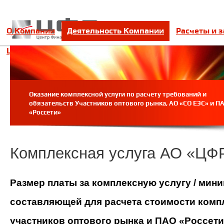
О Компании
Деятельность Компании
Расчеты и 
Цифровое взаимодействие
Контакты
Оказание комплексной услуги по расчету требований и
обязательств Участников оптового рынка, АО «СО ЕЭС» и П
«Россети»
Комплексная услуга АО «ЦФ
Размер платы за комплексную услугу /
мини
составляющей для расчета стоимости комп
участников оптового рынка
и
ПАО «Россети